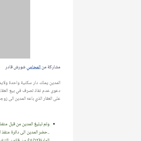
مشاركة من
المحامي
شورش قادر
المدين يملك دار سكنية واحدة ولايم
دعوى عدم نفاذ تصرف في بيع العقار
على العقار الذي باعه المدين الى زوجته
وتم تبليغ المدين من قبل منف
..حضر المدين الى دائرة منفذ 
المادة(١٤/٦٢) من ق