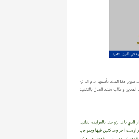
ية في قانون التنفيذ
 سوى هذا الملك بأسمها اقام الدائن
لمدين وطالب منفذ العدل بالتنفيذ
 ببيع الدار الذي باعه لزوجته بالمزايدة العلنية
قار اوملك آخر وساكنين فيها وبموجب
 تسوية بمبلغ الدين على خمس من راتبه