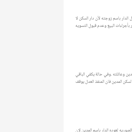
لدار باسم زوجته لأن دار السكن لا
ن مترتب على الدار ؛والآن اذا كان الدين مترتب على العقار فأن المنفذ العدل بأمكانه ٠الاستمرار بأجراءات البيع وعدم قبول التسويه
مدين وعائلته .وفي حالة يكفي الباقي
ار لسكن المدين فان المنفذ العدل يوقف
لصوريه لعوده الدار باسم المدين لان