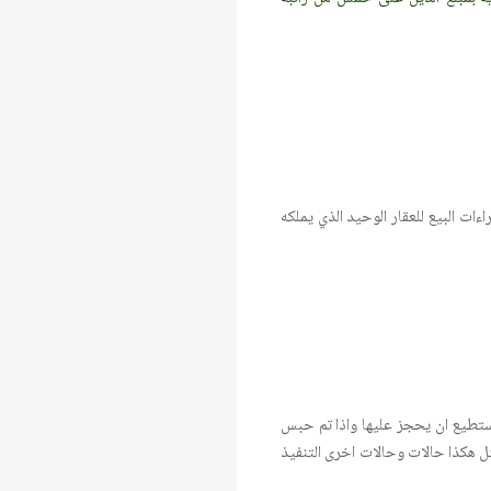
ات البيع للعقار الوحيد الذي يملكه
 بستطيع ان يحجز عليها واذا تم حبس
قانون يفترض ان يوضع حل لمثل هكذا حالات وحالات اخرى التنفيذ