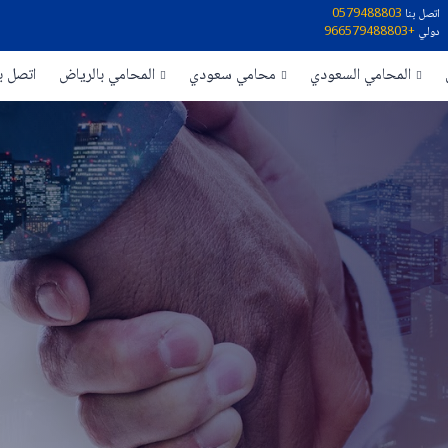
اتصل بنا
0579488803
دولي
+966579488803
المحامي السعودي
محامي سعودي
المحامي بالرياض
اتصل بن