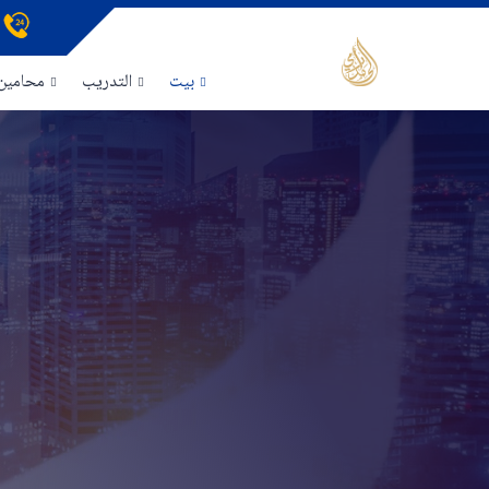
بيت
التدريب
محامين