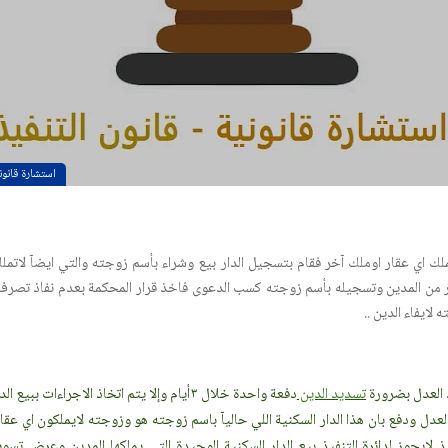
استشارة قانون
لك اي عقار اوملك آخر فقام بتسجيل الدار بيع وشراء بأسم زوجته والتي ايضآ لاتملك
 من المدين وتسجيله بأسم زوجته كسب الدعوى فاخذ قرار المحكمة بعدم نفاذ تصرف ا
 لايفاء الدين ..
ذ العدل بضرورة
تسديد الدين
دفعة واحدة خلال ٣أيام وإلا يتم اتخاذ الاجراءات
العدل ودفع بان هذا الدار السكنية اللي حاليآ باسم زوجته هو وزوجته لايملكون اي ع
انون التنفيذ لايجوز لدائرة التنفيذ بيع الدار السكنية الوحيدة التي يملكها المدين وعرض