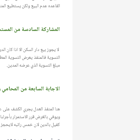
القاعده عدم البيع ولكن يستطيع المنف
المشاركة السادسة من المستش
لا يجوز بيع دار السكن الا اذا كان ا
التسوية فالمنفذ يعرض التسوية المطر
مبلغ التسوية الذي عرضه المدين.
الاجابة السابعة من المحامي 
هنا المنفذ العدل يجري الكشف على ع
كفيل بالدين لان خمس راتبه لايحجز لانه متقاعد م٣٣ تقاعد موحد لاتجيز حجز راتب المتقاعد اما دين لدولة ا