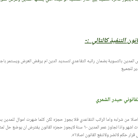
نون التنفيذ كالتالي :-
المدين بالتسوية بضمان راتبه التقاعدي لتسديد الدين ام يرفض العرض ويستمر باجراء
دير للجميع
لقانوني حيدر الشمري
غ اصلا من شراءه واما الراتب التقاعدي فلا بجوز حجزه لكن كلما ضهرت اموال للمدين
المدين فلا تستطع حبسه اكثر من ثلاث اشهر واذا تجاوز عمر المدين ٦٠ سنة لايجوز حجزه ال
ر حكم لاتضر ولاتنفع القانون اصلا٥٦.