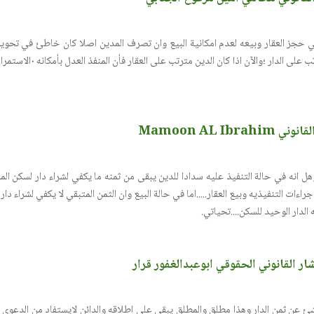
 حجز العقار وبيعه لعدم امكانية البيع وان تصرف المدين اصلا كان خاطئ في تحويل ا
يمكن بيعها ما لم يكن اصل الدي
Mamoon AL Ib
وهل انه في حالة التنفيذ عليه سدادا للدين يبقى من ثمنه ما يكفي لشراء دار لسكن ال
جراءات التنفيذيه وبيع العقار.....اما في حالة البيع وان الثمن المتبقي لا يكفي لشراء د
ه الدار الوحيد للسكن....تحياتي.
ر القانوني الحقوقي ابوعبدالغفور قرار
ناشئ عن ثمن الدار وهذا مطلق والمطلق يبقى على اطلاقه والدائن لايستفاد من الدعوى ا