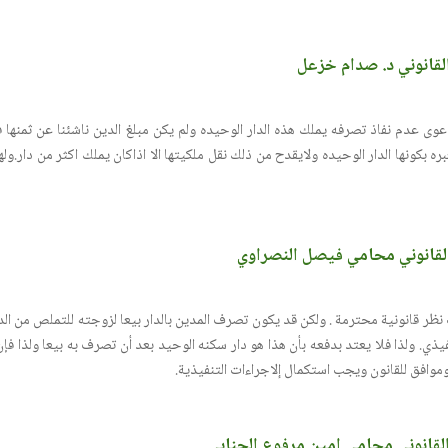
القانوني د. صدام خزعل
وى عدم نفاذ تصرفه يملك هذه الدار الوحيده ولم يكن مبلغ الدين ناشئنا عن ثمنها فان 
 بكونها الدار الوحيده ولايقدح من ذلك نقل ملكيتها الا اذاكان يملك اكثر من دار.ول
 القانوني محامي فيصل النصراوي
نظر قانونية محترمة . ولكن قد يكون تصرف المدين بالدار بيعا لزوجته للتملص من الدين
يذي. ولذا فلا يعتد بدفعه بأن هذا هو دار سكنه الوحيد بعد أن تصرف به بيعا ولذا فإ
موافق للقانون ويجب استكمال إلاجراءات التنفيذية.
 القانوني محامي امين مرفوع الجنابي