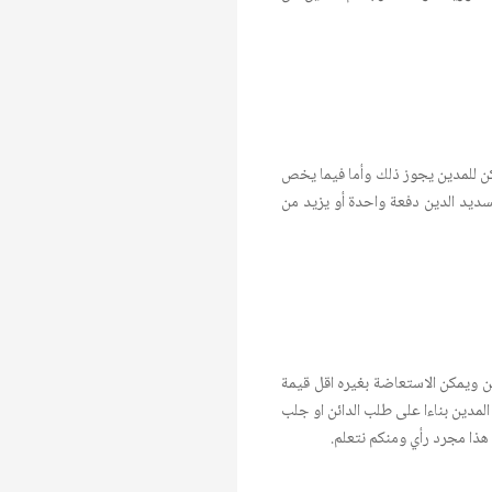
 سكن للمدين يجوز ذلك وأما فيما يخص
تسديد الدين دفعة واحدة أو يزيد من
ن ويمكن الاستعاضة بغيره اقل قيمة
اذا لم يجد كذلك رفض البيع استدلالا ب٦٣ تنفيذ ويقرر اماحبس المدين بناءا على طلب الدائن او جلب