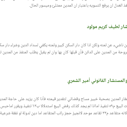
ذ العدل ان يرفع التسويه باعتبار ان المدين ممتلئ وميسور الحال.
ار لطيف كريم مولود
لدين ناشيء عن ثمنه ولكن اذا كان دار السكن كبير وثمنه يكفي لسداد الدين وشراء دار
وحة من المدين على الدائن فأن قبلها كان بها وان لم يقبل يطلب المنفذ من المدين 
والمستشار القانوني أمير الشمري
قار المدين بصحبة خبير مساح وقضائي لتقدير قيمته فأذا كان يزيد على حاجة المدي
ويوفي بالغرض قرر الاستمرار بأجراءات البيع م٥٩ تنفيذ اما
و نفقة شرعية هذا مجرد رأي ومنكم نتعلم.