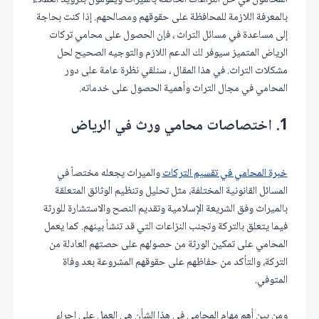
المحامون في حل النزاعات الخاصة بالميراث ويقومون بتزويد العملاء
بالمعرفة اللازمة للمحافظة على حقوقهم ومصالحهم. إذا كنت بحاجة
إلى مساعدة في مسائل التراث ، فإن الحصول على محامي تركات
الرياض المتميز سيوفر لك الدعم اللازم والتوجيه الصحيح لحل
مشكلات التراث. في هذا المقال ، سنلقي نظرة عامة على دور
المحامي في مجال التراث وأهمية الحصول على خدماته.
1. اختصاصات محامي ورث في الرياض
خبرة المحامي في تقسيم التركات
والميراث يجعله مختصاً في
المسائل القانونية المختلفة، مثل تحليل وتنظيم الوثائق المتعلقة
بالميراث وفق الشريعة الإسلامية وتقديم النصح والاستشارة للورثة
فيما يتعلق بالتركة وتجنب النزاعات التي قد تنشأ بينهم. كما يعمل
المحامي على تمكين الورثة من حصولهم على حصتهم العادلة من
التركة، والتأكد من حفاظهم على حقوقهم المشروعة بعد وفاة
المتوفي.
ومن بين أهم مهام المحامي في هذا الشأن هي العمل على إجراء