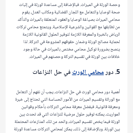
وحصة الورثة في الميراث. فبالإضافة إلى مساعدة الورثة في إثبات
صحة الوصايا والتعامل مع اللجان القضائية ومكاتب العدل، يقوم
محامي الميراث بصياغة الوصايا والعقود المتعلقة بالميراث والتأكد
من تطابقها مع القوانين والشرعية الإسلامية. ويتمتع محامي تركات
الرياض بالخبرة والمعرفة اللازمة لتوفير الحلول القانونية اللازمة
لحماية مصالح الورثة وضمان حقوقهم المشروعة في التركة. لذا
ينصح بضرورة توكيل محامي مختص بالميراث في حالة وجود
خلافات بين الورثة في تقسيم التركة وحصتهم في الميراث.
5. دور
محامي الورث
في حل النزاعات
أهمية دور محامي الورث في حل النزاعات، يجب أن نفهم أن التعامل
مع الوراثة وتقسيم الميراث من الأمور الحساسة التي تحتاج إلى خبرة
ومعرفة قانونية. فبفضل معرفة محامي التركات بأحكام وقوانين
المواريث، يمكنه توفير حلول مرضية للنزاعات التي قد تحدث بين
الورثة فيما يخص تقسيم الميراث، والحد من تلك المنازعات المحتملة
بين الورثة. وبالإضافة إلى ذلك، يمكن لمحامي التركات مساعدة الورثة