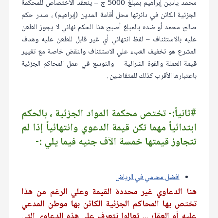
محمد يادين إبراهيم بمبلغ 5000 ج – ينعقد الأختصاص للمحكمة
الجزئية الكائن في دائرتها محل أقامة المدين (إبراهيم) ، صدر حكم
صالح محمد أو ضده بالمبلغ أصبح هذا الحكم نهائي لا يجوز الطعن
عليه بالاستئناف – لفظ انتهائي أي غير قابل للطعن عليه وهدف
المشرع هو تخفيف العبء علي الاستئناف والنقض خاصة مع تغيير
قيمة العملة والقوة الشرائية – والتوسع في عمل المحاكم الجزئية
باعتبارها الأقرب كذلك للمتقاضين .
#ثانياً:- تختص محكمة المواد الجزئية ، بالحكم
ابتدائياً مهما تكن قيمة الدعوي وانتهائياً إذا لم
تتجاوز قيمتها خمسة الآف جنيه فيما يلي :-
افضل محامي في الرياض
هنا الدعاوي غير محددة القيمة وعلي الرغم من هذا
تختص بها المحاكم الجزئية الكائن بها موطن المدعي
عليه أو العقار ... تعالوا نتعرف علي هذه الدعاوي التي