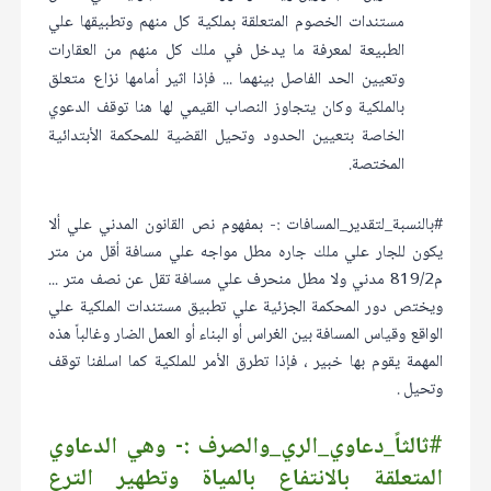
مستندات الخصوم المتعلقة بملكية كل منهم وتطبيقها علي
الطبيعة لمعرفة ما يدخل في ملك كل منهم من العقارات
وتعيين الحد الفاصل بينهما ... فإذا اثير أمامها نزاع متعلق
بالملكية وكان يتجاوز النصاب القيمي لها هنا توقف الدعوي
الخاصة بتعيين الحدود وتحيل القضية للمحكمة الأبتدائية
المختصة.
#بالنسبة_لتقدير_المسافات :- بمفهوم نص القانون المدني علي ألا
يكون للجار علي ملك جاره مطل مواجه علي مسافة أقل من متر
م819/2 مدني ولا مطل منحرف علي مسافة تقل عن نصف متر ...
ويختص دور المحكمة الجزئية علي تطبيق مستندات الملكية علي
الواقع وقياس المسافة بين الغراس أو البناء أو العمل الضار وغالباً هذه
المهمة يقوم بها خبير ، فإذا تطرق الأمر للملكية كما اسلفنا توقف
وتحيل .
#ثالثاً_دعاوي_الري_والصرف :- وهي الدعاوي
المتعلقة بالانتفاع بالمياة وتطهير الترع