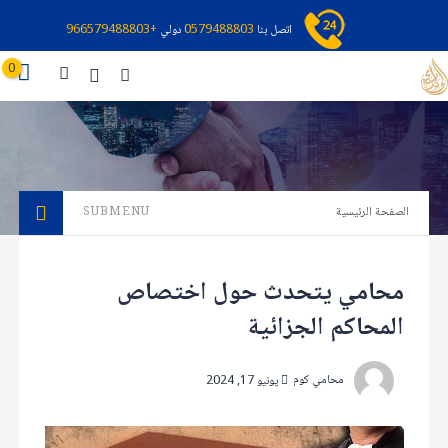
اتصل بنا
0579488803
دولي
+966579488803
0
الصفحة الرئيسية
SUBMENU
محامي يتحدث حول اختصاص
المحاكم الجزائية
محامي كوم
يونيو 17, 2024