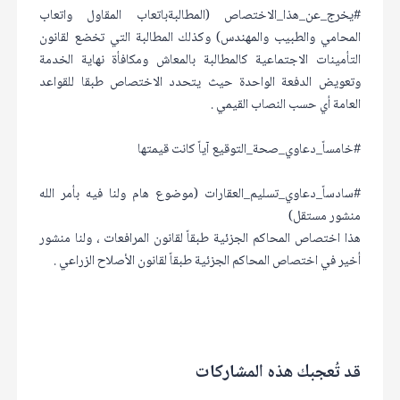
#يخرج_عن_هذا_الاختصاص (المطالبةباتعاب المقاول واتعاب
المحامي والطبيب والمهندس) وكذلك المطالبة التي تخضع لقانون
التأمينات الاجتماعية كالمطالبة بالمعاش ومكافأة نهاية الخدمة
وتعويض الدفعة الواحدة حيث يتحدد الاختصاص طبقا للقواعد
العامة أي حسب النصاب القيمي .
#خامساً_دعاوي_صحة_التوقيع آياً كانت قيمتها
#سادساً_دعاوي_تسليم_العقارات (موضوع هام ولنا فيه بأمر الله
منشور مستقل)
هذا اختصاص المحاكم الجزئية طبقاً لقانون المرافعات ، ولنا منشور
أخير في اختصاص المحاكم الجزئية طبقاً لقانون الأصلاح الزراعي .
قد تُعجبك هذه المشاركات