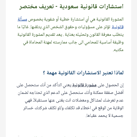
استشارات قانونية سعودية - تعريف مختصر
المشورة القانونية هي أي استشارة خطية أو شفوية بخصوص
مسألة
قانونية
تؤثر على مسؤوليات وحقوق الشخص الذي يتلقىها. غالبًا ما
يتطلب معرفة القانون وتحليله بعناية . يعد تقديم المشورة القانونية
وظيفة أساسية للمحامي الى جانب ممارسته لمهنة المحاماة في
مكتبه.
لماذا تعتبر الاستشارات القانونية مهمة ؟
إن الحصول على
مشورة قانونية
يعني التأكد من أنك ستحصل على
أفضل صفقة ممكنة وأنك ستحصل على الدعم الذي تحتاجه لضمان
عدم تعرضك لمشاكل ومعضلات انت بغنى عنها مستقبلاً، فهي
الوقاية من الوقع في اخطاء قد تكلفك و/او تكلف شركتك خسائر
جسمية لا يحمد عقباها.