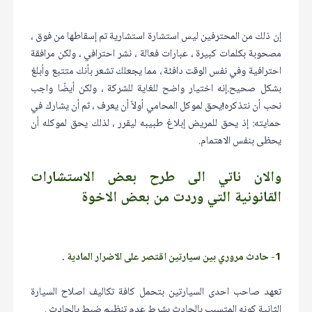
إن ذلك من المحترفين ليس استشارة استشارية تم إسقاطها من فوق ،
مصحوبة بكلمات كبيرة ، عبارات فعالة ، نشر احترافي ، ولكن مرافقة
احترافية وفي نفس الوقت دافئة ، مما يجعلك تشعر بأنك متتبع وأبلغ
بشكل صحيح.إنه اختيار واضح للغاية للشركة ، ولكن أيضًا واجب
نحب أن نتذكره!يحق لموكل المحامي أولاً أن يعرف ، ثم أن يشارك في
حمايته: إذ يحق للمريض إبلاغ طبيبه ليقرر ، لذلك يحق لموكله أن
يحظى بنفس الاهتمام.
والان ناتي الى طرح بعض الاستشارات
القانونية التي وردت من بعض الاخوة
1- حادث مروري بين سيارتين اقتصر على الاضرار المادية .
تعهد صاحب احدى السيارتين بتحمل كافة تكاليف اصلاح السيارة
الثانية كونه المتسبب بالحادث بشرط عدم تنظيم ضبط بالحادث .