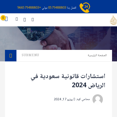
اتصل بنا
0579488803
دولي
+966579488803
0
الصفحة الرئيسية
SUBMENU
استشارات قانونية سعودية في
الرياض 2024
محامي كوم
يونيو 17, 2024