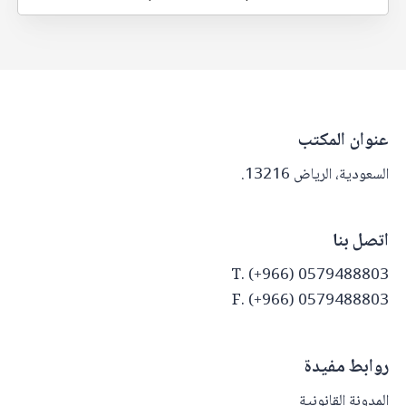
عنوان المكتب
السعودية، الرياض 13216.
اتصل بنا
T. (+966) 0579488803
F. (+966) 0579488803
روابط مفيدة
المدونة القانونية