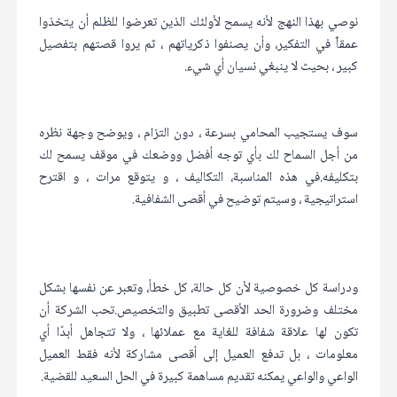
نوصي بهذا النهج لأنه يسمح لأولئك الذين تعرضوا للظلم أن يتخذوا
عمقاٌ في التفكير، وأن يصنفوا ذكرياتهم ، ثم يروا قصتهم بتفصيل
كبير ، بحيث لا ينبغي نسيان أي شيء.
سوف يستجيب المحامي بسرعة ، دون التزام ، ويوضح وجهة نظره
من أجل السماح لك بأي توجه أفضل ووضعك في موقف يسمح لك
بتكليفه.في هذه المناسبة، التكاليف ، و يتوقع مرات ، و اقترح
استراتيجية ، وسيتم توضيح في أقصى الشفافية.
ودراسة كل خصوصية لأن كل حالة، كل خطأ، وتعبر عن نفسها بشكل
مختلف وضرورة الحد الأقصى تطبيق والتخصيص.تحب الشركة أن
تكون لها علاقة شفافة للغاية مع عملائها ، ولا تتجاهل أبدًا أي
معلومات ، بل تدفع العميل إلى أقصى مشاركة لأنه فقط العميل
الواعي والواعي يمكنه تقديم مساهمة كبيرة في الحل السعيد للقضية.