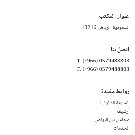
عنوان المكتب
السعودية، الرياض 13216.
اتصل بنا
T. (+966) 0579488803
F. (+966) 0579488803
روابط مفيدة
المدونة القانونية
أرشيف
محامي في الرياض
الخدمات