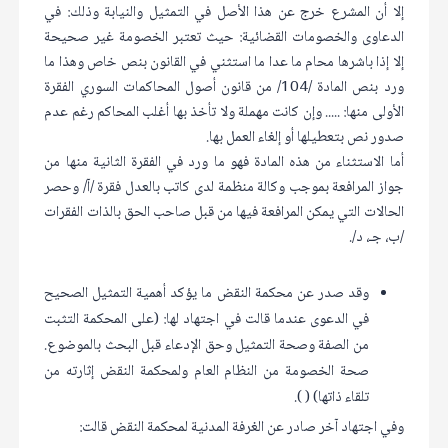
إلا أن المشرع خرج عن هذا الأصل في التمثيل والنيابة وذلك: في
الدعاوى والخصومات القضائية: حيث تعتبر الخصومة غير صحيحة
إلا إذا باشرها محام ما عدا ما استثني في القانون بنص خاص وهذا ما
ورد بنص المادة /104/ من قانون أصول المحاكمات السوري الفقرة
الأولى منها: ..... وإن كانت مهملة ولا تأخذ بها أغلب المحاكم رغم عدم
صدور نص بتعطيلها أو إلغاء العمل بها.
أما الاستثناء من هذه المادة فهو ما ورد في الفقرة الثانية منها من
جواز المرافعة بموجب وكالة منظمة لدى كاتب بالعدل فقرة /آ/ وحصر
الحالات التي يمكن المرافعة فيها من قبل صاحب الحق بالذات الفقرات
/ب، جـ، د/.
وقد صدر عن محكمة النقض ما يؤكد أهمية التمثيل الصحيح
في الدعوى عندما قالت في اجتهاد لها: (على المحكمة التثبت
من الصفة وصحة التمثيل وحق الإدعاء قبل البحث بالموضوع.
صحة الخصومة من النظام العام ولمحكمة النقض إثارته من
تلقاء ذاتها) ( ).
وفي اجتهاد آخر صادر عن الغرفة المدنية لمحكمة النقض قالت: