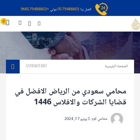
اتصل بنا
0579488803
دولي
+966579488803
0
الصفحة الرئيسية
SUBMENU
محامي سعودي من الرياض الافضل في
قضايا الشركات والافلاس 1446
محامي كوم
يونيو 17, 2024