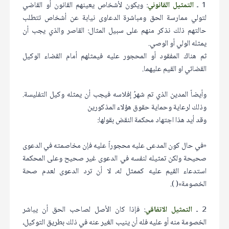
1 ـ
التمثيل القانوني
: ويكون لأشخاص يعينهم القانون أو القاضي
لتولي ممارسة الحق ومباشرة الدعاوى نيابة عن أشخاص تتطلب
حالتهم ذلك نذكر منهم على سبيل المثال: القاصر والذي يجب أن
يمثله الولي أو الوصي.
ثم هناك المفقود أو المحجور عليه فيمثلهم أمام القضاء الوكيل
القضائي او القيم عليهما.
وأيضاً المدين الذي تم شهرُ إفلاسه فيجب أن يمثله وكيل التفليسة.
وذلك لرعاية وحماية حقوق هؤلاء المذكورين
وقد أيد هذا اجتهاد محكمة النقض بقولها:
«في حال كون المدعى عليه محجوراً عليه فإن مخاصمته في الدعوى
صحيحة ولكن تمثيله لنفسه في الدعوى غير صحيح وعلى المحكمة
استدعاء القيم عليه كممثل له، لا أن ترد الدعوى لعدم صحة
الخصومة»( ).
2 ـ
التمثيل الاتفاقي
: فإذا كان الأصل لصاحب الحق أن يباشر
الخصومة منه أو عليه فله أن ينيب الغير عنه في ذلك بطريق التوكيل،