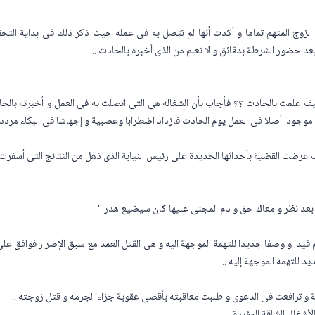
لزوج المتهم تماما و أكدت أنها لم تتصل به فى عمله حيث ذكر ذلك فى بداية التح
عد حضور الشرطة بدقائق و لا تعلم من الذى أخبره بالحادث ..
 علمت بالحادث ؟؟ فأجاب بأن الشغاله هى التى اتصلت به فى العمل و أخبرته بالحادث
ن موجودا أصلا فى العمل يوم الحادث فازداد اضطرابا وعصبية و إجهاشا فى البكاء مردد
ت عرضت القضية بأحداثها الجديدة على رئيس النيابة الذى ذهل من النتائج التى أسفرت ع
 بعد نظر و معاك حق و دم المجنى عليها كان سيضيع هدرا"
 قيدا و وصفا جديدا للتهمة الموجهة اليه و هى القتل العمد مع سبق الإصرار فوافق على 
د للتهمه الموجهة إليه ..
 و ترافعت فى الدعوى و طلبت معاقبته بأقصى عقوبة جزاءا لجرمه و قتل زوجته ..