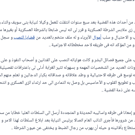
شغال الشاقة المؤبدة ..
من أحداث هذه القضية بعد سبع سنوات انتقلت للعمل وكيلا لنيابة بنى سويف واثن
 ملابس الشرطة العسكرية و قرر لى انه ليس ضابطا بالشرطة العسكرية أو بغيرها من
ب و الاحتيال و سلب
أموال
الأبرياء و له ملف متخم بالعديد من
قضايا النصب
و سجل حا
 من المؤكد انه فى طريقه لاحد مخططاته الاجرامية ..
صب على جميع فصائل البشر و كانت هواياته النصب على الفنانين و أصحاب النفوذ و عل
نات العديد من الشخصيات المهمه و بسهوله تثير الغرابة أدلى لى باعترافات تفصيلية
توسع فى طرقه الاحتيالية و وطد علاقاته و صداقاته بكبار الدجالين و تعلم منهم الحيل
 و تطويع القلوب و الأحاسيس بل وصل به التمادى الى حد ارتداء الزى العسكرى و انتح
سه على ذمة القضية ..
معانا فى طرقه واساليبه الحديثة و المتجددة أرسل الى السلطات العليا خطابا من سجنه
من شرورها فأجرى النائب العام اتصالا برئيس النيابة بعد ابلاغ السلطات لهذا الامر 
استطاع بأفانينه و حيله أن يهرب من رجال الضبط و يختفى عن عيون الشرطة ..