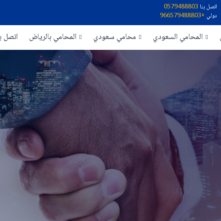
اتصل بنا
0579488803
دولي
+966579488803
المحامي السعودي
محامي سعودي
المحامي بالرياض
اتصل بن