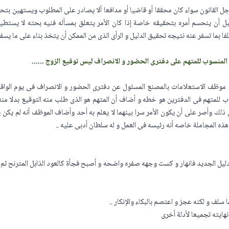
ل القانون سواء كان محققا أو قاضيا أو مدافعا ألا يصادر على المطلوب ويستهين بتح
ن ينحسم أمره بتحقيقه خاصة إذا كان الأمر يتعلق بمسأله فنيه بحته لا يستطيع أ
سلفا بما تسفر عنه نتيجه تحقيق الدليل و الرأى الذى من الممكن أن يتخذ بناء على ما يسفر
 المنسوب للمتهم على دفترى الحضور و الانصراف ليس توقيع الزوج ......
اء موظف الاستعلامات بالمصنع المسئول عن دفترى الحضور و الانصراف فى يوم الواقعه
 للمتهم فى الدفترين هو خطه و أضاف أن المتهم هو الذى طلب منه التوقيع بدلا منه 
ى ذلك وأصر على أن يكون الأمر سرا بينهما لا يعلم به أحد وأضاف الموظف أنه لم يكن 
 المجاملة خاصه أنه رئيسه فى العمل و له سلطان أدبى عليه ..
الدليل الجديد فانهار و كست وجهه صفره واضحه و أصبح فجأة كالعود الذابل المترنح 
 سلف و لكنه عجز و اعتصم بالبكاء والإنكار ..
هايته تجميعا لأدلة أخرى