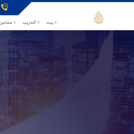
بيت
التدريب
محامين