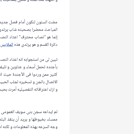
و انتهت محاكمته و قضى بمعاقبته بالأ
مضت السنون لنكون أمام فصل جديد 
المباحث محضرا بصحبته شاب يرتدى زى
إنما هو "نصاب محترف" اعتاد النص
دائرة القسم و هو يرتدى هذه
الملابس
و
تبين لى من استجوابه انه اعتاد الن
بأجنده تحمل أسماء و عناوين و تليفو
كثير ممن وردوا فى الأجندة حيث انه 
الاتصال بالجن و تسخيره لجلب الحبيب
و ازاء اعترافاته التفصيليه أمرت بحب
تم ايداعه سجن بنى سويف العمومى و إ
ممسك بخيوطها و يريد أن ينقذ البلد 
وجه السرعه بهذه المعلومات و لكنه 