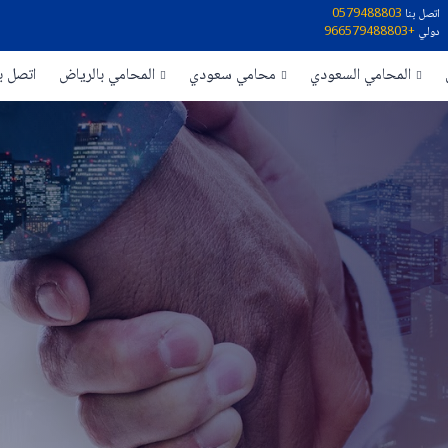
اتصل بنا
0579488803
دولي
+966579488803
المحامي السعودي
محامي سعودي
المحامي بالرياض
اتصل بن