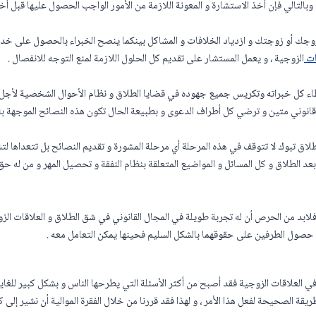
بالتالي فإن أخذ الاستشارة و المعونة اللازمة من الأمور الواجب الحصول عليها قبل أخذ 
جك أو زوجتك و ازدياد الخلافات و المشاكل بينكما ينصح الخبراء بالحصول على خدم
ات
الزوجية ، و يعمل المستشار على تقديم كل الحلول اللازمة لمنع التوجه للانفصال .
ء كل خبراته وتكريس جميع جهوده في قضايا الطلاق و نظام الأحوال الشخصية لأجل 
ني متين و ترضي كل أطراف الدعوى و بطبيعة الحال تكون هذه النصائح الموجهة بنا
لاق تبوك لا تتوقف في هذه المرحلة أي مرحلة المشورة و تقديم النصائح بل تتعداها 
عد الطلاق و كل المسائل و المواضيع المتعلقة بنظام النفقة و تحصيل المهر و من له ح
ابد من الحرص أن له تجربة طويلة في المجال القانوني في شق الطلاق و العلاقات الز
 حصول الطرفين على حقوقهما بالشكل السليم فحينها يمكن التعامل معه .
في العلاقات الزوجية فقد أصبح من أكثر الأسئلة التي يطرحها الناس و بشكل كبير للغ
قة الصحيحة لفعل هذا الأمر ، و لهذا فقد قررنا من خلال الفقرة الموالية أن نشير إلى 