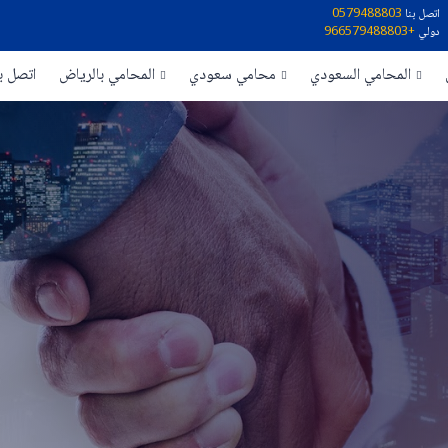
اتصل بنا
0579488803
دولي
+966579488803
المحامي السعودي
محامي سعودي
المحامي بالرياض
اتصل بن