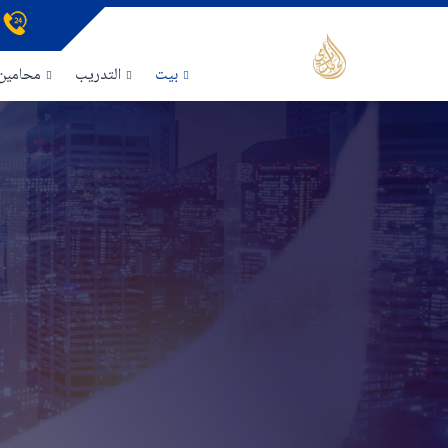
بيت
التدريب
محامين