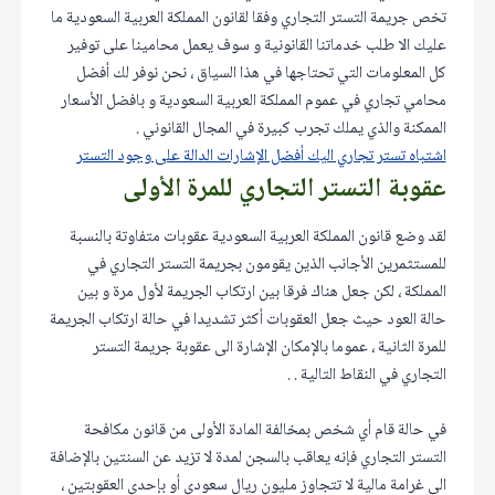
تخص جريمة التستر التجاري وفقا لقانون المملكة العربية السعودية ما
عليك الا طلب خدماتنا القانونية و سوف يعمل محامينا على توفير
كل المعلومات التي تحتاجها في هذا السياق ، نحن نوفر لك أفضل
محامي تجاري في عموم المملكة العربية السعودية و بافضل الأسعار
الممكنة والذي يملك تجرب كبيرة في المجال القانوني .
اشتباه تستر تجاري اليك أفضل الإشارات الدالة على وجود التستر
عقوبة التستر التجاري للمرة الأولى
لقد وضع قانون المملكة العربية السعودية عقوبات متفاوتة بالنسبة
للمستثمرين الأجانب الذين يقومون بجريمة التستر التجاري في
المملكة ، لكن جعل هناك فرقا بين ارتكاب الجريمة لأول مرة و بين
حالة العود حيث جعل العقوبات أكثر تشديدا في حالة ارتكاب الجريمة
للمرة الثانية ، عموما بالإمكان الإشارة الى عقوبة جريمة التستر
التجاري في النقاط التالية . .
في حالة قام أي شخص بمخالفة المادة الأولى من قانون مكافحة
التستر التجاري فإنه يعاقب بالسجن لمدة لا تزيد عن السنتين بالإضافة
الى غرامة مالية لا تتجاوز مليون ريال سعودي أو بإحدى العقوبتين ،