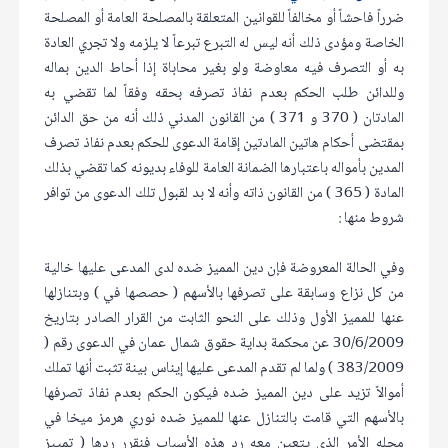
ضرراً فاحشاً أو مخالفاً للقوانين المتعلقة بالمصلحة العامة أو المصلحة
الخاصة ومؤدى ذلك أنه ليس له التبرع تبرعاً لا يلزمه ولا تجري العادة
به أو التصرف فيه معاوضة ولو بغير محاباة إذا أحاط الدين بماله
وللدائن طلب الحكم بعدم نفاذ تصرفه بحقه وفقاً لما تقضي به
المادتان ( 370 و 371 ) من القانون المدني ذلك أنه من حق الدائن
بمقتضى أحكام هاتين المادتين إقامة الدعوى للحكم بعدم نفاذ تصرف
المدين بأمواله باعتبارها الضمانة العامة للوفاء بديونه كما تقضي بذلك
المادة ( 365 ) من القانون ذاته وأنه لا بد لقبول تلك الدعوى من توافر
شروط منها :
وفي الحالة المعروضة فإن دين المميز ضده لدى المدعى عليها خالية
من كل نزاع وسابقة على تصرفها بالأسهم ( حصصها في ) وبتنازلها
عنها للمميز الأول وذلك على النحو الثابت من القرار الصادر بتاريخ
30/6/2009 عن محكمة بداية حقوق شمال عمان في الدعوى رقم (
383/2009 ) ولما لم تقدم المدعى عليها إيناس بينة تثبت أنها تملك
أموالاً تزيد على دين المميز ضده فيكون الحكم بعدم نفاذ تصرفها
بالأسهم التي قامت بالتنازل عنها للمميز ضده نوري هرمز ميخا في
محله الأمر الذي يتعين معه رد هذه الأسباب فنقرر ردها ( تمييز