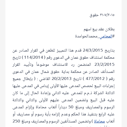
٣١٠٧/٢٠١٥ حقوق
بطلان عقد بيع اسهم
#
المحامي
_محمدالحوامدة
بتاريخ 24/3/2015 قدم هذا التمييز للطعن في القرار الصادر عن
محكمة استئناف حقوق عمان في الدعوى رقم ( 114/2014 ) تاريخ
23/2/2015 المتضمن رد الاستئناف موضوعاً وتأييد القرار
المستأنف الصادر عن محكمة بداية حقوق شمال عمان في الدعوى
رقم ( 477/2012 ) تاريخ 20/2/2013 القاضي : ( بإبطال جميع
إجراءات البيع لحصص المدعى عليها الأولى إيناس في المدعى عليها
الثالثة الشركة ذ.م.م للمدعى عليه الثاني وإعادة الحال إلى ما كان
عليه قبل البيع وتضمين المدعى عليهم الأولى والثاني والثالثة
الرسوم والمصاريف ومبلغ 50 ديناراً أتعاب محاماة وإلزام المدعى
عليه الرابع بتنفيذ هذا الحكم وعدم إلزامه بأية رسوم أو مصاريف أو
أتعاب
محاماة
) وتضمين المستأنفين الرسوم والمصاريف ومبلغ 250