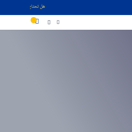
هل تحتاج إلى استشارة قانونية ؟ اتصل بنا الآن محامون موثوقون 