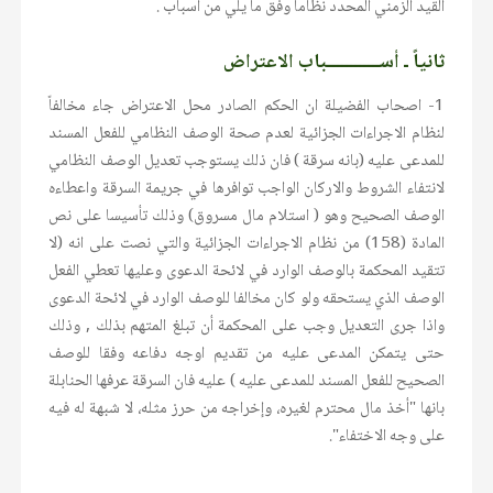
القيد الزمني المحدد نظاما وفق ما يلي من أسباب .
ثانياً ـ أســــــــــــباب الاعتراض
1- اصحاب الفضيلة ان الحكم الصادر محل الاعتراض جاء مخالفاً
لنظام الاجراءات الجزائية لعدم صحة الوصف النظامي للفعل المسند
للمدعى عليه (بانه سرقة ) فان ذلك يستوجب تعديل الوصف النظامي
لانتفاء الشروط والاركان الواجب توافرها في جريمة السرقة واعطاءه
الوصف الصحيح وهو ( استلام مال مسروق) وذلك تأسيسا على نص
المادة (158) من نظام الاجراءات الجزائية والتي نصت على انه (لا
تتقيد المحكمة بالوصف الوارد في لائحة الدعوى وعليها تعطي الفعل
الوصف الذي يستحقه ولو كان مخالفا للوصف الوارد في لائحة الدعوى
واذا جرى التعديل وجب على المحكمة أن تبلغ المتهم بذلك , وذلك
حتى يتمكن المدعى عليه من تقديم اوجه دفاعه وفقا للوصف
الصحيح للفعل المسند للمدعى عليه ) عليه فان السرقة عرفها الحنابلة
بانها "أخذ مال محترم لغيره، وإخراجه من حرز مثله، لا شبهة له فيه
على وجه الاختفاء".