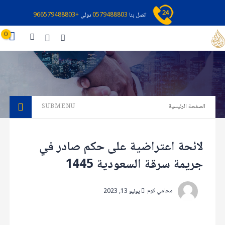
اتصل بنا
0579488803
دولي
+966579488803
0
الصفحة الرئيسية
SUBMENU
لائحة اعتراضية على حكم صادر في
جريمة سرقة السعودية 1445
محامي كوم
يوليو 13, 2023