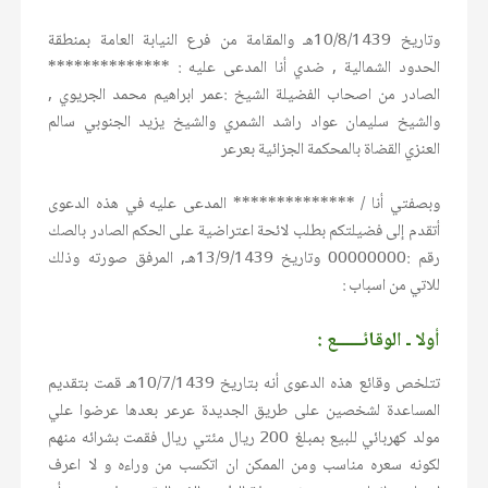
وتاريخ 10/8/1439هـ والمقامة من فرع النيابة العامة بمنطقة
الحدود الشمالية , ضدي أنا المدعى عليه : **************
الصادر من اصحاب الفضيلة الشيخ :عمر ابراهيم محمد الجريوي ,
والشيخ سليمان عواد راشد الشمري والشيخ يزيد الجنوبي سالم
العنزي القضاة بالمحكمة الجزائية بعرعر
وبصفتي أنا / ************** المدعى عليه في هذه الدعوى
أتقدم إلى فضيلتكم بطلب لائحة اعتراضية على الحكم الصادر بالصك
رقم :00000000 وتاريخ 13/9/1439هـ, المرفق صورته وذلك
للاتي من اسباب :
أولا ـ الوقائــــــع :
تتلخص وقائع هذه الدعوى أنه بتاريخ 10/7/1439هـ قمت بتقديم
المساعدة لشخصين على طريق الجديدة عرعر بعدها عرضوا علي
مولد كهربائي للبيع بمبلغ 200 ريال مئتي ريال فقمت بشرائه منهم
لكونه سعره مناسب ومن الممكن ان اتكسب من وراءه و لا اعرف