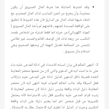
وقد اشترط الحنابلة هنا شرط المال المسروق أن يكون
محترماً، وأن يخرج من الحرز المناسب لذلك المال المحترم، مع
انتفاء شبهة تملك المال عن السارق فان هذه الشروط لا تنطبق
على الواقعة المسندة للمتهم , فالمتهم لم يأخذ المال المسروق (
المولد الكهربائي) من حرزه انما فقط اشتراه من اشخاص بقصد
التكسب من ريعه لذلك فان الوصف القائم والمسند غير نظامي
نلتمس من المحكمة تعديل التهمة الى وصفها الصحيح وهي
استلام مال مسروق .
2- انتهى الحكم في بيان اسبابه للاستناد في ادانة المدعى عليه بناء
على ما ما اسند اليه في الدعوى والتي كان من ضمنها محضر المعاينة
اتخذه فضيلة ناظر الدعوى كدليل ادانة على المدعى عليه بارتكاب
فعل السرقة وقد جانب الحكم الصواب فيما انتهى اليه لان محضر
المعاينة دليل اثبات واقعة وليس دليل ادانة لان محضر المعاينة لا
يثبت قيام المدعى عليه بتكسير قفل باب الاستراحة لأنه يحتمل
تكسيرها من قبل شخص اخر انما يعتبر دليلا على اثبات واقعة
التكسير وحيث ان الدليل اذا تطرق اليه الاحتمال بطل به الاستدلال