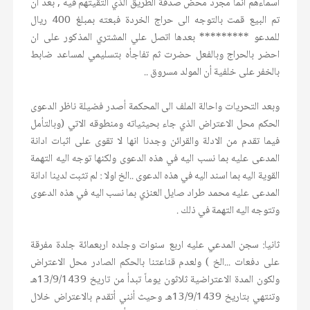
اسماءهم انما مجرد محض صدفة الطريق الذي التقيتهم فيه , بعد أن
تم البيع قمت بالتوجه الى حراج الخردة فبعته بمبلغ 400 ريال
للمدعو ********* بعدها اتصل علي المشتري المذكور على ان
احضر بالحراج وبالفعل حضرت ثم تفاجأه بتسليمي لمساعد ضابط
بالخفر على خلفية أن المولد مسروق ..
وبعد التحريات واحالة الملف الى المحكمة أصدر فضيلة ناظر الدعوى
الحكم محل الاعتراض الذي جاء بحيثياته ومنطوقه الاتي (وبالتأمل
فيما تقدم من الادلة والقرائن وجدنا انها لا تقوى على اثبات ادانة
المدعى عليه بما نسب اليه في هذه الدعوى ولكنها توجه اليه التهمة
القوية اليه بما اسند اليه في هذه الدعوى ..الخ اولا : لم تثبت لدينا ادانة
المدعى عليه محمد طراد صايل العنزي بما نسب اليه في هذه الدعوى
وتتوجه اليه التهمة في ذلك .
ثانيا: سجن المدعي عليه اربع سنوات وجلده اربعمائة جلدة مفرقة
على دفعات ...الخ ) ولعدم قناعتنا بالحكم الصادر محل الاعتراض
ولكون المدة الاعتراضية ثلاثون يوماً تبدأ من تاريخ 13/9/1439هـ
وتنتهي بتاريخ 13/9/1439هـ وحيث أنني أتقدم بالاعتراض خلال