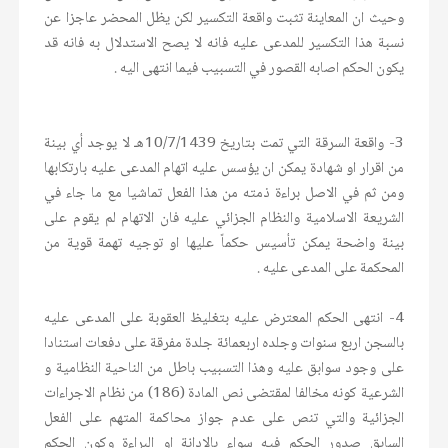
وحيث ان المعاينة تثبت واقعة التكسير لكن يظل المحضر عاجزا عن
نسبة هذا التكسير للمدعى عليه فانه لا يصح الاستدلال به فانه قد
يكون الحكم اصابه القصور في التسبيب فيما انتهى اليه .
3- واقعة السرقة التي تمت بتاريخ 10/7/1439هـ لا يوجد أي بينة
من اقرار او شهادة يمكن ان يؤسس عليه اتهام المدعى عليه بارتكابها
ومن ثم في الاصل براءة ذمته من هذا الفعل تماشيا مع ما جاء في
الشريعة الاسلامية والنظام الجزائي عليه فان الاتهام لم يقوم على
بينة واضحة يمكن تأسيس حكماً عليها او توجيه تهمة قوية من
المحكمة على المدعى عليه .
4- انتهى الحكم المعترض عليه بتغليظ العقوبة على المدعى عليه
بالسجن اربع سنوات وجلده اربعمائة جلدة مفرقة على دفعات استنادا
على وجود سوابق عليه وهذا التسبيب باطل من الناحية النظامية و
الشرعية كونه مخالفا لمقتضى نص المادة (186) من نظام الاجراءات
الجزائية والتي تنص على عدم جواز محاكمة المتهم على الفعل
السابق صدور الحكم فيه سواء بالإدانة او البراءة وكون الحكم