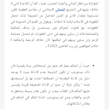
الموازنة بين فعل الجاني والجزاء المترتب عليه , كما ان القاعدة التي لا
خلاف عليها في التشريع
الجنائي
الاسلامي ان مقادير العقوبة تكون
متساوية لمقدار الاذى او الضرر الحاصل من الجريمة لذلك تحمل
العقوبة في الاسلام ايلاما لا انتقاماً , ويقول بن القيم (ان التسوية في
العقوبات مع تفاوت الجرائم غير مستحسن بل مناف للحكمة
والمصلحة فانه ان ساوى بينهم في ادنى العقوبات لم تحصل مصلحة
الزجر وان ساوى بينهم في اعظمها كان خلاف الرحمة والحكمة )
اعلام الموقعين عن رب العالمين 122/2,..
حيث أن الحكم عجز قد عجز عن استخلاص بينة يقينية فان
ذلك يستوجب ان تكون النتيجة عدم الادانة حيث لا يوجد
دليل من الادلة المقدمة ان المحكمة اخذت بها بل استبعدتها
تماما ’ ولكن تنزلا ان صح ان الادلة الضعيفة قرينة يؤسس
عليها الحكم فان العقاب يجب ان يكون بقدر بسيط يتحقق به
الزجر والعقاب ومن ثم يستوجب اعادة النظر في الحكم في
بطلان ادلة الاتهام
.