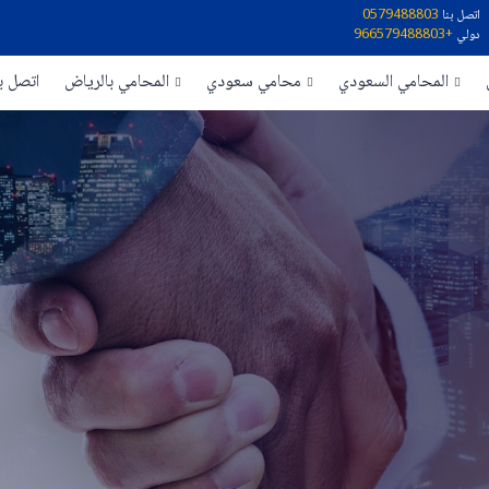
اتصل بنا
0579488803
دولي
+966579488803
المحامي السعودي
محامي سعودي
المحامي بالرياض
اتصل بن