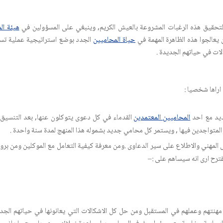
تحقيق هذه الرغبات المشروعة بالعيش الكريم, وينبغي على المسؤولين في
هيئة ال
يعالجوا هذه الظاهرة المهمة في
حياة المحاميين
الجدد بوضع استراتيجية عملية تساه
لات في حياتهم الجديدة .
اراها شخصيا :
يد مع احد
المحاميين المعتمدين
القدماء في كل دعوى يتوكلون عنها, بعد التنس
المتواجدين فيها , ويستمر كل محامي جديد بشموله هذا المنهج لمدة سنة واحدة .
 المهني والاطلاع على سير الدعاوى .ومن معرفة كيفية التعامل مع الموكلين ومن برو
قترح ارى انه سيساهم على :–
هنتهم وعملهم في المستقبل ومن حل كل الاشكالات التي يعانونها في حياتهم الج