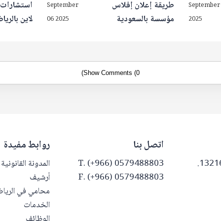
طريقة إعلان إفلاس
استشارات م
September
September
مؤسسة بالسعودية
لاين بالريا
06 2025
2025
Show Comments (0)
اتصل بنا
روابط مفيدة
T. (+966) 0579488803
المدونة القانونية
F. (+966) 0579488803
أرشيف
محامي في الريا
الخدمات
الوظائف