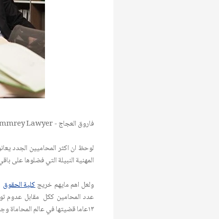
فاروق العجاج -
لوحظ ان اكثر المحاميين الجدد يع
المهنية النبيلة التي فضلوها على باقي
ولعل اهم مايهم خريج
كلية الحقوق
و
عدد المحامين ككل مقابل عدوم توفر
١٣عاما قضيتها في عالم المحاماة وجدت ان الحل بنظام المحاماة اذ يجب تعديله بشكل يحمي المحامي وعائلته من العوز والبطالة .