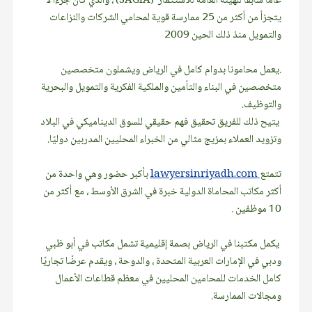
عامًا سابقًا للهيئة العامة للاستثمار (SAGIA) ، والذي كان جزءًا لا
يتجزأ من أكثر من 25 ممارسة قوية لمحامي الشركات والنزاعات
والتمويل منذ ذلك الحين 2009
.يعمل محامونا بدوام كامل في الرياض ويشملون متخصصين
متخصصين في البناء والتأمين والملكية الفكرية والتمويل والبحرية
والتوظيف.
يتيح ذلك للفريق تحقيق فهم حقيقي للسوق الديناميكي في البلاد
وتزويد العملاء بمزيج مثالي من الخبراء المحليين المدربين دوليًا.
تتمتع
lawyersinriyadh.com
بأكبر حضور وهي واحدة من
أكثر مكاتب المحاماة الدولية خبرة في الشرق الأوسط ، مع أكثر من
10 موظفين .
يكمل مكتبنا في الرياض بصمة إقليمية تشمل مكاتب في أبو ظبي
ودبي في الإمارات العربية المتحدة ، والدوحة ، ويقدم عرضًا تجاريًا
كامل الخدمات للمحامين المحليين في معظم قطاعات الأعمال
ومجالات الممارسة.