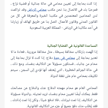
إذا كنت بحاجة إلى تعيين محامي في حالة جنائية أو قضية نزاع ،
فمرحبًا بك في الاتصال بنا. نحن مكتب
محامي الرياض
وقد تراكمت
لدى المحامين المعتمدين في مكتبنا الخبرة والمعرفة في كل من
القانون المدني وقانون الأعمال. اتصل بنا عن طريق الهاتف أو زيارتنا
في أحد مكاتبنا في الرياض - المملكة العربية السعودية
المساعدة القانونية في القضايا الجنائية
إذا اتُهمت بارتكاب مخالفة بسيطة ، مثل مخالفة مرورية ، فعادة ما لا
تعتبر بحاجة إلى
محامي في جدة
دفاع. إذا كنت لا تزال بحاجة إلى
محام من جانبك ، فستكون مسؤولاً عن التكاليف بنفسك. ومع ذلك ،
في حالة الجرائم الخطيرة ، التي يُعتقد أنها تؤدي إلى السجن ، سيتم
تكليفك بمحامي عام على نفقة الدولة.
المحامي العام هو محام مهمته الدفاع عنك والدفاع عن مصالحك
فقط. يمكنك أيضًا تعيين محامٍ بنفسك تريد تمثيله ، والدولة مسؤولة
عن التكاليف. إذا تمت تبرئتك ، فلا تدفع شيئًا ، ولكن إذا تمت إدانتك ،
فقد يُطلب منك دفع جميع أو جزء من التكاليف القانونية.