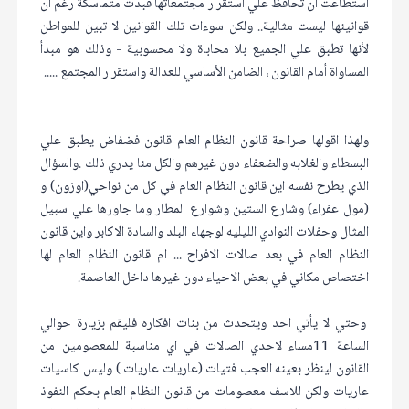
استطاعت أن تحافظ علي استقرار مجتمعاتها فبدت متماسكة رغم أن
قوانينها ليست مثالية.. ولكن سوءات تلك القوانين لا تبين للمواطن
لأنها تطبق علي الجميع بلا محاباة ولا محسوبية - وذلك هو مبدأ
المساواة أمام القانون ، الضامن الأساسي للعدالة واستقرار المجتمع .....
ولهذا اقولها صراحة قانون النظام العام قانون فضفاض يطبق علي
البسطاء والغلابه والضعفاء دون غيرهم والكل منا يدري ذلك .والسؤال
الذي يطرح نفسه اين قانون النظام العام في كل من نواحي(اوزون) و
(مول عفراء) وشارع الستين وشوارع المطار وما جاورها علي سبيل
المثال وحفلات النوادي الليليه لوجهاء البلد والسادة الاكابر واين قانون
النظام العام في بعد صالات الافراح ... ام قانون النظام العام لها
اختصاص مكاني في بعض الاحياء دون غيرها داخل العاصمة.
وحتي لا يأتي احد ويتحدث من بنات افكاره فليقم بزيارة حوالي
الساعة 11مساء لاحدي الصالات في اي مناسبة للمعصومين من
القانون لينظر بعينه العجب فتيات (عاريات عاريات ) وليس كاسيات
عاريات ولكن للاسف معصومات من قانون النظام العام بحكم النفوذ