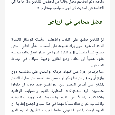
والجاه وتم اعطائهم مصل وقاية من الخضوع للقانون .ولا حاجة الى
الافاضة في الحديث لان الجواب واضح ومعلوم ..!!
افضل محامي في الرياض
انَّ القانون يطبق على الفقراء والضعفاء ، وتُبتكر الوسائل الكثيرة
للألتفاف عليه ،حين يراد تطبيقه على أصحاب الشأن العالي ، حتى
يصبح نسياً منسياً ...!!!انها لثغرة كبيرة في جدار العدل والموضوعيه
،تقود عملياً الى انطفاء وهج القانون ،وهيبة الدولة ، في أوساط
الجماهير.
مما يزيدهم جرأة على انتهاك حرماته ،والتعدي على مضامينه دون
وازع أو رادع ومن هنا يمكن ان نسمي هذا القسم من السلوك الشائن
،القائم على أساس التمييز بين المواطنين فيما يجب ان يكونوا
متساوين فيه بالانتهاكات الخطيرة ،للقيم والضوابط الوطنيه
والاخلاقيه ،فضلاً عن القيم والضوابط الدستوريه والقانونيه
والانسانيه .ثم ان هناك مسألة مهمة في هذا السياق لايصح إغفالها .ان
العبرة ليست بالنص القانوني ،وانما العبره بالتطبيق السليم الغير