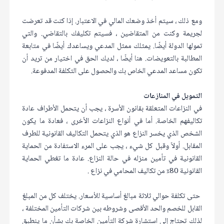
ومع ذلك ، سيتم أخذ وضعك المالي في الاعتبار. إذا كنت قد تعرضت
لجريمة وكنت من المتقاضين ، فسيتم تكليفك بالتقاضي. والتي
تمولها الدولة أيضًا. يمثلك ممثل المدعي ويساعدك أيضًا في متابعة
المطالبة بالتعويضات. هنا أيضًا ، لديك الحق في اختيار من تريد أن
تكون مساعد المدعي الخاص بك والحصول على التكلفة المدفوعة.
التمويل في المنازعات
في النزاعات المتعلقة بقانون الأسرة ، يجب أن يتحمل الأطراف عادة
تكاليفهم الخاصة. أما في أنواع النزاعات الأخرى ، فعادة ما يكون
الشخص الذي يخسر النزاع هو الذي يتحمل التكاليف القانونية للطرف
المقابل. أولاً وقبل كل شيء ، يجب على المرء الاستفادة من الحماية
القانونية في تأمين منزله في حالة النزاع. عادة ما تغطي الحماية
القانونية 80٪ من تكاليف المحامي في نزاع .
حتى تكلفة حوالي ثلاثة مبالغ أساسية للأسعار. يختلف كل من المبلغ
القابل للخصم والحد الأقصى وشروطه بين شركات التأمين المختلفة ،
لذلك تحتاج إلى استشارة شركة التأمين الخاصة بك بشأن ما ينطبق