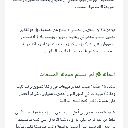
الشريعة الاسلامية السمحاء
مع مراعاة ان التحرش الجنسي لا ينتج عن الضحية ، بل هو تفكير
متحيز جنسياً وعدواني وعنيف ومهين ، ويجب إبلاغ الأشخاص
المسؤولين في الشركة به. ولكن يجب علىك مرة اخرى الانضباط
وعدم لبس ملابس فاضحة بل الملابس الساترة .
الحالة 6: لم أتسلم عمولة المبيعات
فلاد ، 46 عامًا: "عملت كمدير مبيعات في وكالة تصوير براتب ثابت
ومكافأة مبيعات. في الشهر الأول أحضرت عميلين ، لكن لم أحصل
على عمولة ، لأنني كنت تحت المراقبة.
قاموا بتمديد عقدي إلى أجل غير مسمى ، لكنهم وضعوا الحد الأدنى
فقط من المدخرات على الورق ، وبقية الأموال التي كنت سأستلمها
في يدي. لقد قبلت أنني أحببت الوظيفة وكنت متحمسًا لأنني سأبدأ