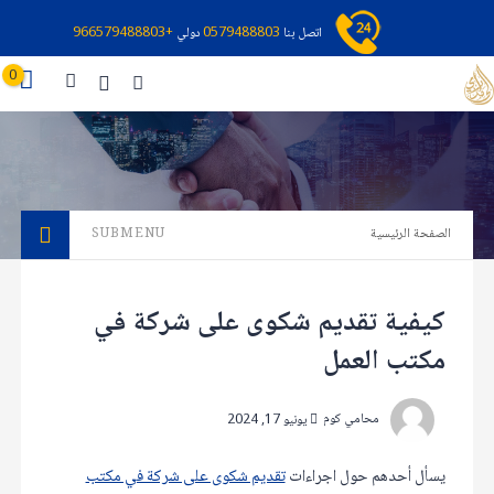
اتصل بنا
0579488803
دولي
+966579488803
0
الصفحة الرئيسية
SUBMENU
كيفية تقديم شكوى على شركة في
مكتب العمل
محامي كوم
يونيو 17, 2024
يسأل أحدهم حول اجراءات
تقديم شكوى على شركة في مكتب