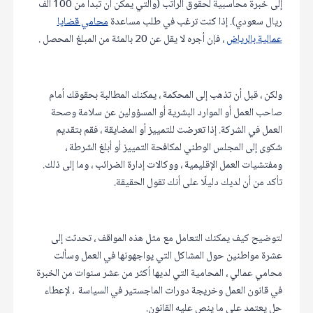
إلى خبرة محاسبية لحقوق الراتب (والتي يمكن أن تبدأ من 100 الف
ريال سعودي). إذا كنت ترغب في طلب مساعدة
محامي قضايا
عمالية بالرياض
، فإن أجره لا يقل عن 20 بالمئة من المبلغ المحصل .
ولكن ، قبل أن تذهب إلى المحكمة ، يمكنك المطالبة بحقوقك أمام
صاحب العمل أو الموارد البشرية أو المسؤولين عن سلامة وصحة
العمل في الشركة. إذا تعرضت للتمييز أو المضايقة ، فقم بتقديم
شكوى إلى المجلس الوطني لمكافحة التمييز أو أبلغ الشرطة ،
ومفتشيات العمل الإقليمية ، ووكالات إدارة الضرائب ، وما إلى ذلك.
تأكد من أن لديك دليلًا على أنك تقول الحقيقة.
لتوضيح كيف يمكنك التعامل مع مثل هذه المواقف ، تحدثت إلى
عشرة مواطنين حول المشاكل التي يواجهونها في العمل وسألت
محامي عمالي ، المحامية التي لديها أكثر من عشر سنوات من الخبرة
في قانون العمل وخريجة دورات الماجستير في السياسة ، لإعطاء
حل يعتمد على ما ينص عليه القانون.