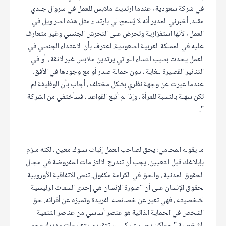
في شركة سعودية ، عندما ارتديت ملابس للعمل في سروال جلدي
مقلد. أخبرني المدير أنه لا يُسمح لي بارتداء مثل هذه السراويل في
العمل ، لأنها استفزازية وتحرض على التحرش الجنسي وغير متعارف
عليه في المملكة العربية السعودية. اعترف بأن الاعتداء الجنسي في
العمل يحدث بسبب النساء اللواتي يرتدين ملابس غير لائقة ، أو في
التنانير القصيرة للغاية ، دون حمالة صدر أو مع وجودها في الأفق.
عندما عبرت عن وجهة نظري بشكل مختلف ، أجاب بأن الوظيفة لم
تكن سهلة بالنسبة للمرأة ، وإذا لم أتبع القواعد ، فسأختفي من الشركة
".
ما يقوله المحامي: يحق لصاحب العمل إثبات سلوك معين ، لكنه ملزم
بإبلاغك قبل التعيين. يجب أن تندرج الالتزامات المفروضة في مجال
الحقوق المدنية ، والحق في الكرامة مكفول. تنص الاتفاقية الأوروبية
لحقوق الإنسان على أن "صورة الإنسان هي إحدى السمات الرئيسية
لشخصيته ، فهي تعبر عن خصائصه الفريدة وتميزه عن أقرانه. حق
الشخص في الحماية الذاتية هو عنصر أساسي من عناصر التنمية
الشخصية ". وولكن يجب عليكي ان تتقيدي بتعليمات مديرك وحسب