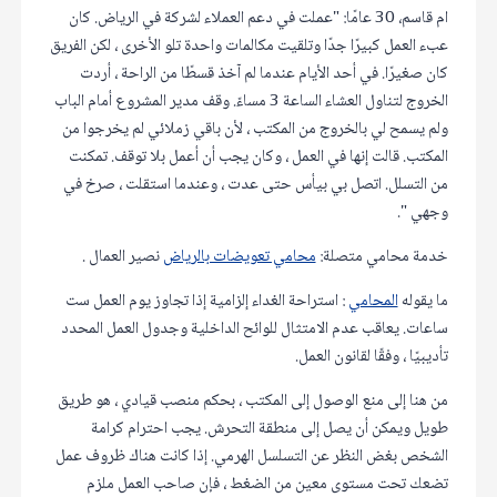
ام قاسم، 30 عامًا: "عملت في دعم العملاء لشركة في الرياض. كان
عبء العمل كبيرًا جدًا وتلقيت مكالمات واحدة تلو الأخرى ، لكن الفريق
كان صغيرًا. في أحد الأيام عندما لم آخذ قسطًا من الراحة ، أردت
الخروج لتناول العشاء الساعة 3 مساءً. وقف مدير المشروع أمام الباب
ولم يسمح لي بالخروج من المكتب ، لأن باقي زملائي لم يخرجوا من
المكتب. قالت إنها في العمل ، وكان يجب أن أعمل بلا توقف. تمكنت
من التسلل. اتصل بي بيأس حتى عدت ، وعندما استقلت ، صرخ في
وجهي ".
خدمة محامي متصلة:
محامي تعويضات بالرياض
نصير العمال .
ما يقوله
المحامي
: استراحة الغداء إلزامية إذا تجاوز يوم العمل ست
ساعات. يعاقب عدم الامتثال للوائح الداخلية وجدول العمل المحدد
تأديبيًا ، وفقًا لقانون العمل.
من هنا إلى منع الوصول إلى المكتب ، بحكم منصب قيادي ، هو طريق
طويل ويمكن أن يصل إلى منطقة التحرش. يجب احترام كرامة
الشخص بغض النظر عن التسلسل الهرمي. إذا كانت هناك ظروف عمل
تضعك تحت مستوى معين من الضغط ، فإن صاحب العمل ملزم