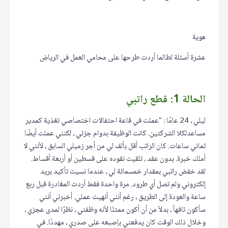
هوية
عشرة أسئلة لطالما أردت طرحها على محامي العمل في الرياض
الحالة 1: قطع راتبي
ليلي ، 24 عامًا : "عملت في قاعة احتفالات اختصاصي تغذية كمدير
مساعدلكلا الشركتين. كانت الوظيفة بدوام جزئي ، لكنني عملت أيضًا
ثماني ساعات. كان الراتب أقل بألف لي من أجر زميلي السابق ، لأنني لا
أملك خبرة. بدون عقد ، تلقيت نقوده على قسطين أو أربعة أقساط.
لقد خفض راتبي بمقدار خمسمائة لي ، عندما نسيت تأكيد بريد
إلكتروني ولم تصل أي طرود. مرة واحدة فقط أردت المغادرة قبل ربع
ساعة والعودة إلى الطريق ، رغم أنني أنهيت عملي. أخبرني أنني
سأكون تافهاً ، بدلاً من أن أكون ممتنًا لأنه وظفني ، نظرًا لمدى عجزي ،
وخلال ذلك الوقت كان يدفعني بإصبعه على صدري ، مهددًا. في