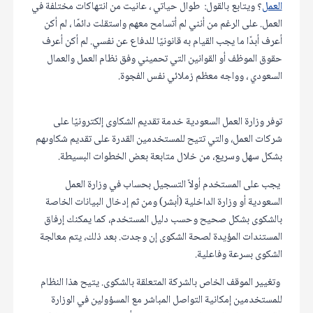
العمل
؟ ويتابع بالقول: طوال حياتي ، عانيت من انتهاكات مختلفة في
العمل. على الرغم من أنني لم أتسامح معهم واستقلت دائمًا ، لم أكن
أعرف أبدًا ما يجب القيام به قانونيًا للدفاع عن نفسي. لم أكن أعرف
حقوق الموظف أو القوانين التي تحميني وفق نظام العمل والعمال
السعودي ، وواجه معظم زملائي نفس الفجوة.
توفر وزارة العمل السعودية خدمة تقديم الشكاوى إلكترونيًا على
شركات العمل، والتي تتيح للمستخدمين القدرة على تقديم شكاوىهم
بشكل سهل وسريع، من خلال متابعة بعض الخطوات البسيطة.
يجب على المستخدم أولاً التسجيل بحساب في وزارة العمل
السعودية أو وزارة الداخلية (أبشر) ومن ثم إدخال البيانات الخاصة
بالشكوى بشكل صحيح وحسب دليل المستخدم، كما يمكنك إرفاق
المستندات المؤيدة لصحة الشكوى إن وجدت. بعد ذلك، يتم معالجة
الشكوى بسرعة وفاعلية.
وتغيير الموقف الخاص بالشركة المتعلقة بالشكوى. يتيح هذا النظام
للمستخدمين إمكانية التواصل المباشر مع المسؤولين في الوزارة