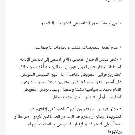
ما هي أوجه القصور الشائعة في التشريعات القائمة؟
• عدم كفاية التعويضات النقدية والخدمات الاجتماعية
• رفض تفعيل الوصول القانوني والزي الرسمي إلى تعويض الإدانة
الخاطئة. تختار بعض الدول تعويض المدانين خطأً فقط من خلال
"مشاريع قوانين التعويض الخاصة". هذا النهج: تسييس التعويض
على أساس الأفراد وصناع القرار المعنيين ؛ يتطلب من المتبرعين
القيام بحملات سياسية مكلفة وصعبة ؛ ويهدد برفض التعويض
المناسب - أو أي تعويض - لمن يستحقه حقًا.
• حظر تعويض من يعتبرون أنهم "ساهموا" في إدانتهم غير
المشروعة. يمكن أن يحرم هذا البند من العدالة لمن أُكرهوا ، صراحةً أو
ضمناً ، على الاعتراف أو الإقرار بالذنب في جرائم ثبت أنهم لم
يرتكبوها.