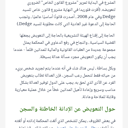
المشرع في البداية تمرير "مشروع القانون الخاص" الضروري
لتعويضه. (أقرت فلوريدا في النهاية مشروع قانون خاص للسيد
Dedge وفي عام 2008 ، أصدرت قانونًا أساسيًا عالميًا ، وتجنب
الحاجة إلى الدعوة غير العادية التي كانت مطلوبة للسيد Dedge.)
الحاجة إلى إقناع الهيئة التشريعية بالحاجة إلى التعويض يجعلها
القضية السياسية ، والنجاح في رفع الدعاوى في المحكمة يمثل
مجموعة جديدة من العقبات القانونية والمالية للمدانين ظلماً - عندما
يجب أن يكون التعويض مجرد مسألة عدالة بسيطة.
وبكل بساطة ، ليس هناك شك في أنه عندما يتم تجريد شخص بريء
من حياته فقط لتحمل رعب السجن ، فإن العدالة تطالب بتعويض
الفرد عن الأذى الذي لحق به. يجب على الدول توفير العدالة بشكل
مناسب وسريع وإعادة تأهيل المدانين خطأً من خلال عملية معيارية
وقابلة للملاحة وعادلة.
حول التعويض عن الإدانة الخاطئة والسجن
في بعض الظروف ، يمكن للشخص الذي ألغت المحكمة إدانته أو ألغته