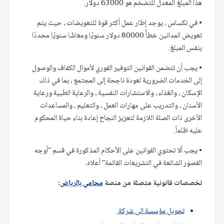
هذا المبلغ المعدل للتضخم هو 63000 دولار.
• في تكساس ، يوجد إطار عمل أكثر قوة للتعويضات ، حيث يتم
تعويض المدانين خطأً 80000 دولار سنويًا ومعاشًا سنويًا محددًا
بنفس المبلغ.
• يجب أن تتضمن القوانين التوفير الفوري لأموال الكفاف والوصول
إلى الخدمات الضرورية لعودة ناجحة إلى المجتمع ، بما في ذلك
الإسكان ، والغذاء ، والاستشارات النفسية ، والرعاية الطبية ورعاية
الأسنان ، والتدريب على مهارات العمل ، والتعليم ، والمساعدات
الأخرى ذات الصلة اللازمة لتعزيز النجاح إعادة بناء حياة المحكوم
عليه ظلماً.
• يجب ألا تحتوي القوانين على الأحكام المذكورة في قسم "أوجه
القصور الشائعة في التشريعات القائمة" أعلاه.
تخصصات قانونية متصلة من منصة
محامي بالرياض
:
تحويل مؤسسة الى شركة