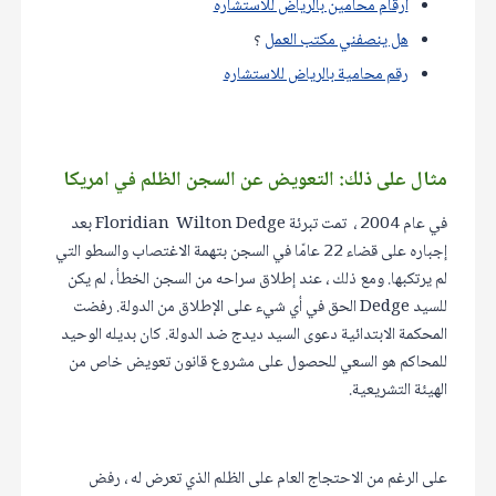
ارقام محامين بالرياض للاستشاره
هل ينصفني مكتب العمل
؟
رقم محامية بالرياض للاستشاره
مثال على ذلك: التعويض عن السجن الظلم في امريكا
في عام 2004 ، تمت تبرئة Floridian Wilton Dedge بعد
إجباره على قضاء 22 عامًا في السجن بتهمة الاغتصاب والسطو التي
لم يرتكبها. ومع ذلك ، عند إطلاق سراحه من السجن الخطأ ، لم يكن
للسيد Dedge الحق في أي شيء على الإطلاق من الدولة. رفضت
المحكمة الابتدائية دعوى السيد ديدج ضد الدولة. كان بديله الوحيد
للمحاكم هو السعي للحصول على مشروع قانون تعويض خاص من
الهيئة التشريعية.
على الرغم من الاحتجاج العام على الظلم الذي تعرض له ، رفض