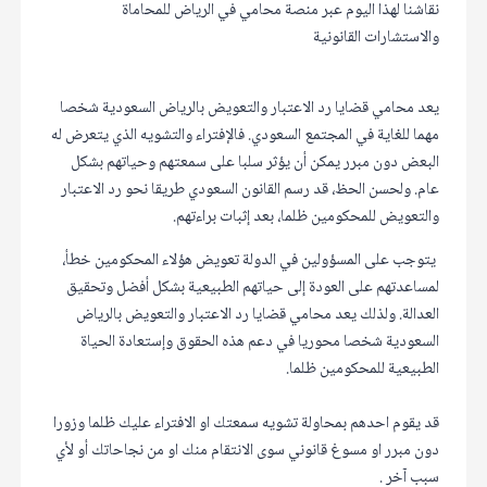
نقاشنا لهذا اليوم عبر منصة محامي في الرياض للمحاماة
والاستشارات القانونية
يعد محامي قضايا رد الاعتبار والتعويض بالرياض السعودية شخصا
مهما للغاية في المجتمع السعودي. فالإفتراء والتشويه الذي يتعرض له
البعض دون مبرر يمكن أن يؤثر سلبا على سمعتهم وحياتهم بشكل
عام. ولحسن الحظ، قد رسم القانون السعودي طريقا نحو رد الاعتبار
والتعويض للمحكومين ظلما، بعد إثبات براءتهم.
يتوجب على المسؤولين في الدولة تعويض هؤلاء المحكومين خطأ،
لمساعدتهم على العودة إلى حياتهم الطبيعية بشكل أفضل وتحقيق
العدالة. ولذلك يعد محامي قضايا رد الاعتبار والتعويض بالرياض
السعودية شخصا محوريا في دعم هذه الحقوق وإستعادة الحياة
الطبيعية للمحكومين ظلما.
قد يقوم احدهم بمحاولة تشويه سمعتك او الافتراء عليك ظلما وزورا
دون مبرر او مسوغ قانوني سوى الانتقام منك او من نجاحاتك أو لأي
سبب آخر .