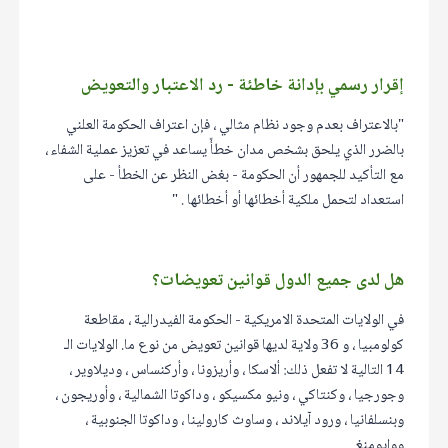
إقرار رسمي بإدانة خاطئة - رد الاعتبار والتعويض
"بالاعتراف بعدم وجود نظام مثالي ، فإن اعتراف الحكومة العلني
بالضرر الذي يلحق بشخص مدان خطأً يساعد في تعزيز عملية الشفاء ،
مع التأكيد للجمهور أن الحكومة - بغض النظر عن الخطأ - على
استعداد لتحمل ملكية أخطائها أو أخطائها . "
هل لدى جميع الدول قوانين تعويضات؟
في الولايات المتحدة الامريكية - الحكومة الفيدرالية ، مقاطعة
كولومبيا ، و 36 ولاية لديها قوانين تعويض من نوع ما. الولايات الـ
14 التالية لا تفعل ذلك: ألاسكا ، وأريزونا ، وأركنساس ، وديلاوير ،
وجورجيا ، وكنتاكي ، ونيو مكسيكو ، وداكوتا الشمالية ، وأوريجون ،
وبنسلفانيا ، ورود آيلاند ، وساوث كارولينا ، وداكوتا الجنوبية ،
ووايومنغ.