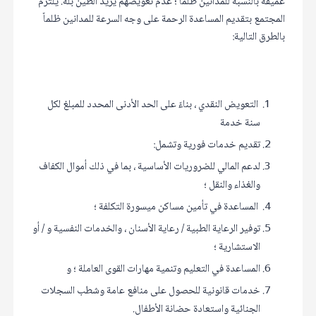
عميقة بالنسبة للمدانين ظلماً ؛ عدم تعويضهم يزيد الطين بلة. يلتزم
المجتمع بتقديم المساعدة الرحمة على وجه السرعة للمدانين ظلماً
بالطرق التالية:
التعويض النقدي ، بناءً على الحد الأدنى المحدد للمبلغ لكل
سنة خدمة
تقديم خدمات فورية وتشمل:
لدعم المالي للضروريات الأساسية ، بما في ذلك أموال الكفاف
والغذاء والنقل ؛
المساعدة في تأمين مساكن ميسورة التكلفة ؛
توفير الرعاية الطبية / رعاية الأسنان ، والخدمات النفسية و / أو
الاستشارية ؛
المساعدة في التعليم وتنمية مهارات القوى العاملة ؛ و
خدمات قانونية للحصول على منافع عامة وشطب السجلات
الجنائية واستعادة حضانة الأطفال.