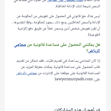
جانباً التقدم
بطلب للحصول على تعويض
عن الفترة التي قضاها في
السجن نتيجة لتلك الإدانة الخاطئة.
ليس هناك حق قانوني في الحصول على تعويض من الحكومة عن
الإدانة والسجن الخاطئين. ومع ذلك ، يجوز للحكومة ، وفقًا لتقديرها ،
أن تقرر تعويض شخص أدين وسجن خطأً عن طريق دفع إكرامية
(طوعية).
هل يمكنني الحصول على مساعدة قانونية من
محامي
الرياض
؟
إذا كان المحامي يساعدك في تقديم طلبك ، فقد تتمكن من تقديم
طلب للحصول على مساعدة قانونية. يمكنك معرفة المزيد عن
المساعدة القانونية على موقعنا على الإنترنت من
محامي بالرياض
على: lawyersinriyadh.com
قد تُعجبك هذه المشاركات