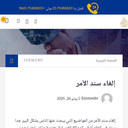
اتصل بنا
0579488803
دولي
+966579488803
0
الصفحة الرئيسية
SUBMENU
إلغاء سند الأمر
bizmosite
يوليو 26, 2025
إلغاء سند الأمر من المواضيع التي يبحث عنها الناس بشكل كبير جدا