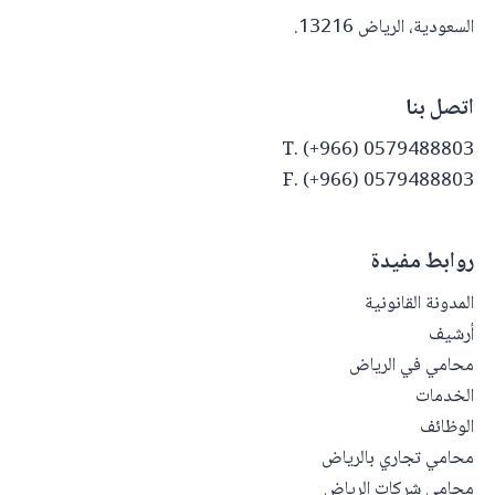
السعودية، الرياض 13216.
اتصل بنا
T. (+966) 0579488803
F. (+966) 0579488803
روابط مفيدة
المدونة القانونية
أرشيف
محامي في الرياض
الخدمات
الوظائف
محامي تجاري بالرياض
محامي شركات الرياض