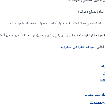
ن القانون المحامي والمواطن !!
لمادة لصالح دعواك !!
م وعليك كمحامي هو كيف تستخرج منها بأسلوبك وخبرتك وفطنتك ما هو بصالحك ،
 دفاعية جنائية فهذه تحتاج الى أيام وليالي وطقوس مميزه جدا جدا لأن فيها مصير أنسا
لتالي :
صياغة العقود في السعودية
قة
ل
لية
 صك حكم حضانة
يج مخدرات