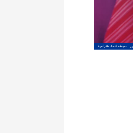
وى - صياغة لائحة اعتراضية