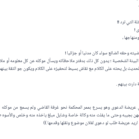
ة التي ترد !!
 !
ومنهاجها ،
ه وحقه الضائع سواء كان مدنيا أو جزائيا !
البينة الشخصية ؛ يدون كل ذلك بدفتر ملاحظاته ويسأل موكله عن كل معلومه أو مل
للحديث بل يحثه على الكلام مع نقاش بسيط لتحفيزه على الكلام ويكون جو الثقة بينهم
دارت بينهم .
 عريضة الدعوى وهو يسرع بممر المحكمة نحو غرفة القاضي ولم يسمع من موكله ال
ن بجيبه وحتى ما يفلت منه وكالة خاصة وشايل مبلغ ياخذه منه وخلص والأسوه ط
 اريد عريضة طلب لو دعوى لفلان موضوع ونقلها وقدمها ))