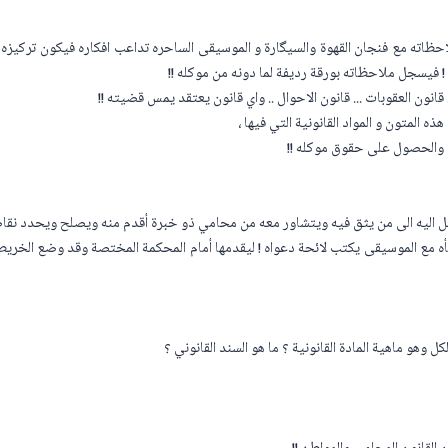
ظاته مع فنجان القهوة والسيگارة و الموسيقى الساحره تداعب افكاره فيكون تركيز
! فيسجل ملاحظاته بورقة رديفة لما دونه من موكله !!
 قانون العقوبات ... قانون الاحوال .. واي قانون يعتقد يمس قضيته !!
ذه المتون و المواد القانونية التي فيها ،
 والحصول على حقوق موكله !!
ل اليه الى من يثق فيه ويتشاور معه من محامي ذو خبرة أقدم منه ويصلح ويحدد نقاط 
أه مع الموسيقى يكتب لائحة دعواه ! ليقدمها أمام المحكمة المختصة وقد وضع الخريط
ل وهو ماهية المادة القانونية ؟ ما هو السند القانوني ؟