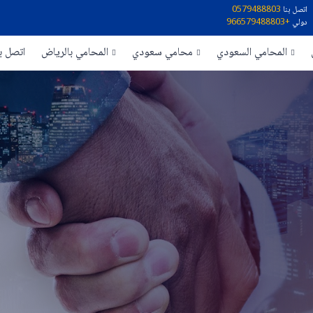
اتصل بنا
0579488803
دولي
+966579488803
المحامي السعودي
محامي سعودي
المحامي بالرياض
اتصل بن