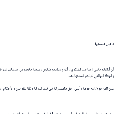
ة قبل قسمتها
د أن أبلغكم بأنني [صاحب الشكوى]، أقوم بتقديم شكوى رسمية بخصوص استيلاء غير ق
لوفاة]، والتي لم تتم قسمتها بعد.
ين للمرحوم/المرحومة وأنني أحق بالمشاركة في تلك التركة وفقًا للقوانين والأحكام الشر