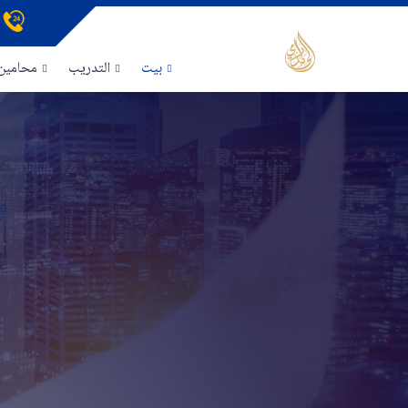
بيت
التدريب
محامين