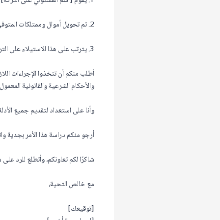
1. يقوم [اسم المستولي على التركة] بالاستيلاء على أصول المتوفى [اسم المتوفى] قبل قسمتها بين الورثة الشرعيين.
2. تم تحويل أموال وممتلكات المتوفى إلى [اسم الجهة المستولية] دون موافقة الورثة أو القيام بالتوزيع العادل.
3. يترتب على هذا الاستيلاء على التركة الإضرار بحقوقي وحقوق باقي الورثة.
أطلب منكم أن تتخذوا الإجراءات اللاز
والأحكام الشرعية والقانونية المعمول ب
وأنا على استعداد لتقديم جميع الأدلة
أرجو منكم دراسة هذا الأمر بجدية وا
شاكرًا لكم تعاونكم، وأتطلع للرد على 
مع خالص التحية،
[توقيعك]