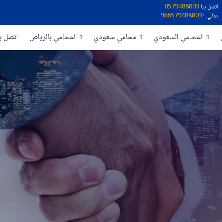
اتصل بنا
0579488803
دولي
+966579488803
المحامي السعودي
محامي سعودي
المحامي بالرياض
اتصل بن