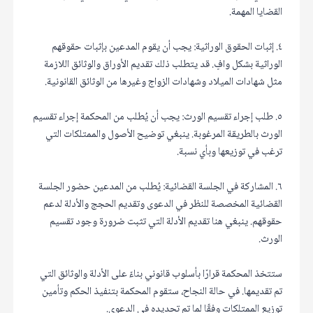
القضايا المهمة.
٤. إثبات الحقوق الوراثية: يجب أن يقوم المدعين بإثبات حقوقهم
الوراثية بشكل وافٍ. قد يتطلب ذلك تقديم الأوراق والوثائق اللازمة
مثل شهادات الميلاد وشهادات الزواج وغيرها من الوثائق القانونية.
٥. طلب إجراء تقسيم الورث: يجب أن يُطلب من المحكمة إجراء تقسيم
الورث بالطريقة المرغوبة. ينبغي توضيح الأصول والممتلكات التي
ترغب في توزيعها وبأي نسبة.
٦. المشاركة في الجلسة القضائية: يُطلب من المدعين حضور الجلسة
القضائية المخصصة للنظر في الدعوى وتقديم الحجج والأدلة لدعم
حقوقهم. ينبغي هنا تقديم الأدلة التي تثبت ضرورة وجود تقسيم
الورث.
ستتخذ المحكمة قرارًا بأسلوب قانوني بناءً على الأدلة والوثائق التي
تم تقديمها. في حالة النجاح، ستقوم المحكمة بتنفيذ الحكم وتأمين
توزيع الممتلكات وفقًا لما تم تحديده في الدعوى.