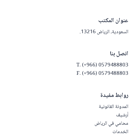
عنوان المكتب
السعودية، الرياض 13216.
اتصل بنا
T. (+966) 0579488803
F. (+966) 0579488803
روابط مفيدة
المدونة القانونية
أرشيف
محامي في الرياض
الخدمات